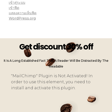
เข้าสู่ระบบ
เข้าฟีด
แสดงความเห็นฟีด
WordPress.org
Get discount 30% off
It Is A Long Established Fact That A Reader Will Be Distracted By The
Readable
"MailChimp" Plugin is Not Activated!
In
order to use this element, you need to
install and activate this plugin.