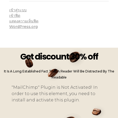
เข้าสู่ระบบ
เข้าฟีด
แสดงความเห็นฟีด
WordPress.org
Get discount 30% off
It Is A Long Established Fact That A Reader Will Be Distracted By The
Readable
"MailChimp" Plugin is Not Activated!
In
order to use this element, you need to
install and activate this plugin.