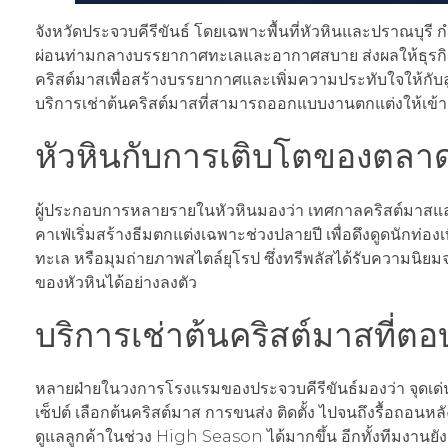
จังหวัดประจวบคีรีขันธ์ โดยเฉพาะพื้นที่หัวหินและปราณบุรี
ผ่อนท่ามกลางบรรยากาศทะเลและอากาศสบาย ส่งผลให้ธุรกิจ
คริสต์มาสเพื่อสร้างบรรยากาศและเพิ่มความประทับใจให้กับลูกค
บริการเช่าต้นคริสต์มาสที่สามารถออกแบบงานตกแต่งให้เข้าก
หัวหินกับการเติบโตของตลาด
ผู้ประกอบการหลายรายในหัวหินมองว่า เทศกาลคริสต์มาสแ
คาเฟ่เริ่มสร้างธีมตกแต่งเฉพาะช่วงปลายปี เพื่อดึงดูดนักท่
ทะเล หรือมุมถ่ายภาพสไตล์ยุโรป ซึ่งทรีพลัสได้รับความ
ของหัวหินได้อย่างลงตัว
บริการเช่าต้นคริสต์มาสที่ต
หลายฝ่ายในวงการโรงแรมของประจวบคีรีขันธ์มองว่า จุดเด่
เซ็ปต์ เลือกต้นคริสต์มาส การขนส่ง ติดตั้ง ไปจนถึงรื้อ
ดูแลลูกค้าในช่วง High Season ได้มากขึ้น อีกทั้งทีมงานย