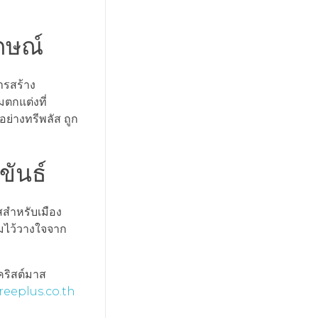
ักษณ์
ารสร้าง
ตกแต่งที่
ย่างทรีพลัส ถูก
ันธ์
สสำหรับเมือง
ามไว้วางใจจาก
คริสต์มาส
treeplus.co.th