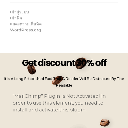
เข้าสู่ระบบ
เข้าฟีด
แสดงความเห็นฟีด
WordPress.org
Get discount 30% off
It Is A Long Established Fact That A Reader Will Be Distracted By The
Readable
"MailChimp" Plugin is Not Activated!
In
order to use this element, you need to
install and activate this plugin.