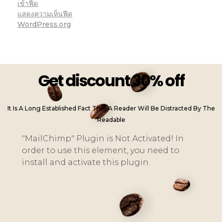
เข้าฟีด
แสดงความเห็นฟีด
WordPress.org
Get discount 30% off
It Is A Long Established Fact That A Reader Will Be Distracted By The
Readable
"MailChimp" Plugin is Not Activated!
In
order to use this element, you need to
install and activate this plugin.