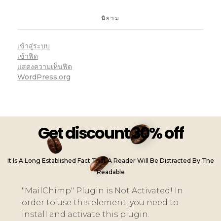
นิยาม
เข้าสู่ระบบ
เข้าฟีด
แสดงความเห็นฟีด
WordPress.org
Get discount 30% off
It Is A Long Established Fact That A Reader Will Be Distracted By The
Readable
"MailChimp" Plugin is Not Activated!
In
order to use this element, you need to
install and activate this plugin.