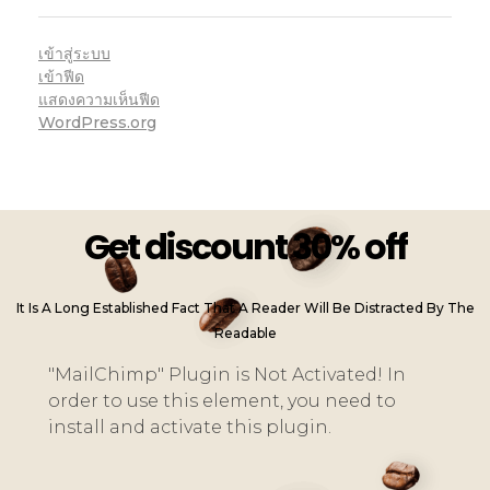
เข้าสู่ระบบ
เข้าฟีด
แสดงความเห็นฟีด
WordPress.org
Get discount 30% off
It Is A Long Established Fact That A Reader Will Be Distracted By The
Readable
"MailChimp" Plugin is Not Activated!
In
order to use this element, you need to
install and activate this plugin.