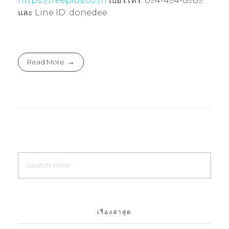
https://treeplus.co.th
เบอร์โทร: 094-494-8989
และ Line ID: donedee
Read More
เรื่องล่าสุด