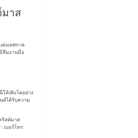
ต์มาส
กแต่งเทศกาล
มีทีมงานมือ
ี
ีให้เติบโตอย่าง
นด์ได้รับความ
คริสต์มาส
th
เบอร์โทร: