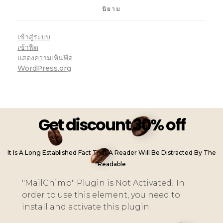
นิยาม
เข้าสู่ระบบ
เข้าฟีด
แสดงความเห็นฟีด
WordPress.org
Get discount 30% off
It Is A Long Established Fact That A Reader Will Be Distracted By The
Readable
"MailChimp" Plugin is Not Activated!
In
order to use this element, you need to
install and activate this plugin.