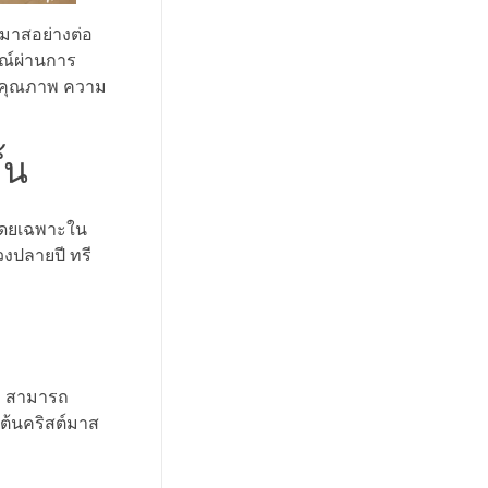
์มาสอย่างต่อ
ษณ์ผ่านการ
านคุณภาพ ความ
้น
 โดยเฉพาะใน
วงปลายปี ทรี
าะ สามารถ
ีต้นคริสต์มาส