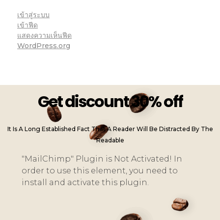
เข้าสู่ระบบ
เข้าฟีด
แสดงความเห็นฟีด
WordPress.org
Get discount 30% off
It Is A Long Established Fact That A Reader Will Be Distracted By The
Readable
"MailChimp" Plugin is Not Activated!
In
order to use this element, you need to
install and activate this plugin.