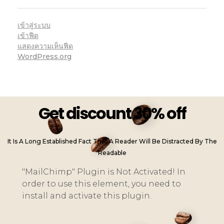
เข้าสู่ระบบ
เข้าฟีด
แสดงความเห็นฟีด
WordPress.org
Get discount 30% off
It Is A Long Established Fact That A Reader Will Be Distracted By The
Readable
"MailChimp" Plugin is Not Activated!
In
order to use this element, you need to
install and activate this plugin.