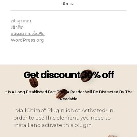
นิยาม
เข้าสู่ระบบ
เข้าฟีด
แสดงความเห็นฟีด
WordPress.org
Get discount 30% off
It Is A Long Established Fact That A Reader Will Be Distracted By The
Readable
"MailChimp" Plugin is Not Activated!
In
order to use this element, you need to
install and activate this plugin.