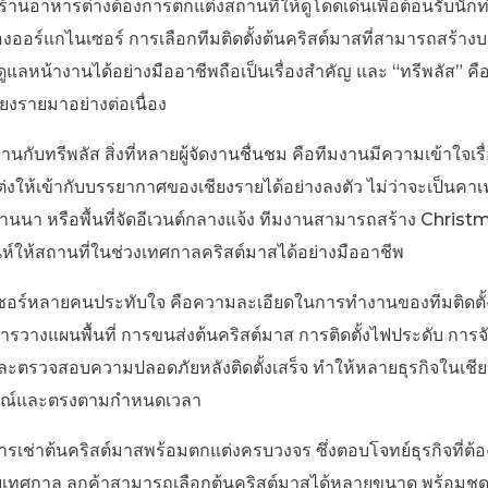
ร้านอาหารต่างต้องการตกแต่งสถานที่ให้ดูโดดเด่นเพื่อต้อนรับนักท
ออร์แกไนเซอร์ การเลือกทีมติดตั้งต้นคริสต์มาสที่สามารถสร้างบ
ลหน้างานได้อย่างมืออาชีพถือเป็นเรื่องสำคัญ และ “ทรีพลัส” คือห
ยงรายมาอย่างต่อเนื่อง
นกับทรีพลัส สิ่งที่หลายผู้จัดงานชื่นชม คือทีมงานมีความเข้าใจเร
งให้เข้ากับบรรยากาศของเชียงรายได้อย่างลงตัว ไม่ว่าจะเป็นค
้านนา หรือพื้นที่จัดอีเวนต์กลางแจ้ง ทีมงานสามารถสร้าง Christm
น่ห์ให้สถานที่ในช่วงเทศกาลคริสต์มาสได้อย่างมืออาชีพ
ไนเซอร์หลายคนประทับใจ คือความละเอียดในการทำงานของทีมติดตั้
ารวางแผนพื้นที่ การขนส่งต้นคริสต์มาส การติดตั้งไฟประดับ การ
ละตรวจสอบความปลอดภัยหลังติดตั้งเสร็จ ทำให้หลายธุรกิจในเชียง
มบูรณ์และตรงตามกำหนดเวลา
ิการเช่าต้นคริสต์มาสพร้อมตกแต่งครบวงจร ซึ่งตอบโจทย์ธุรกิจที่ต
บเทศกาล ลูกค้าสามารถเลือกต้นคริสต์มาสได้หลายขนาด พร้อมชุดต