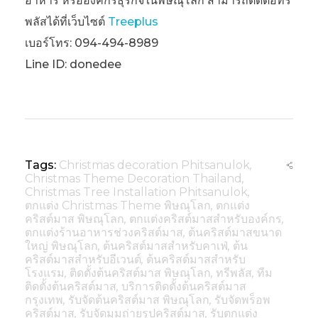
อาหาร หรือองค์กรธุรกิจในพิษณุโลก สามารถติดต่อทรี
พลัสได้ที่เว็บไซต์
Treeplus
เบอร์โทร: 094-494-8989
Line ID: donedee
Tags:
Christmas decoration Phitsanulok
,
Christmas Theme Decoration Thailand
,
Christmas Tree Installation Phitsanulok
,
ตกแต่ง Christmas Theme พิษณุโลก
,
ตกแต่ง
คริสต์มาส พิษณุโลก
,
ตกแต่งคริสต์มาสสำหรับองค์กร
,
ตกแต่งร้านอาหารช่วงคริสต์มาส
,
ต้นคริสต์มาสขนาด
ใหญ่ พิษณุโลก
,
ต้นคริสต์มาสสำหรับคาเฟ่
,
ต้น
คริสต์มาสสำหรับอีเวนต์
,
ต้นคริสต์มาสสำหรับ
โรงแรม
,
ติดตั้งต้นคริสต์มาส พิษณุโลก
,
ทรีพลัส
,
ทีม
ติดตั้งต้นคริสต์มาส
,
บริการติดตั้งต้นคริสต์มาส
กรุงเทพ
,
รับจัดต้นคริสต์มาส พิษณุโลก
,
รับจัดพร็อพ
คริสต์มาส
,
รับจัดมุมถ่ายรูปคริสต์มาส
,
รับตกแต่ง