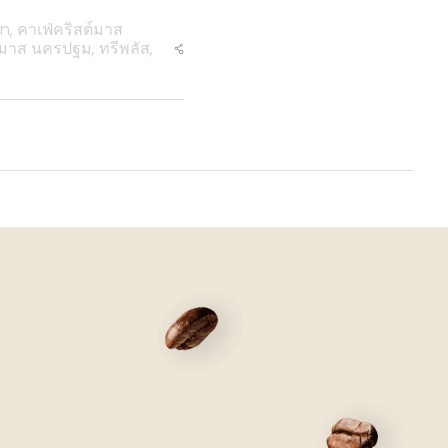
an
,
คาเฟ่คริสต์มาส
สต์มาส นครปฐม
,
ทรีพลัส
,