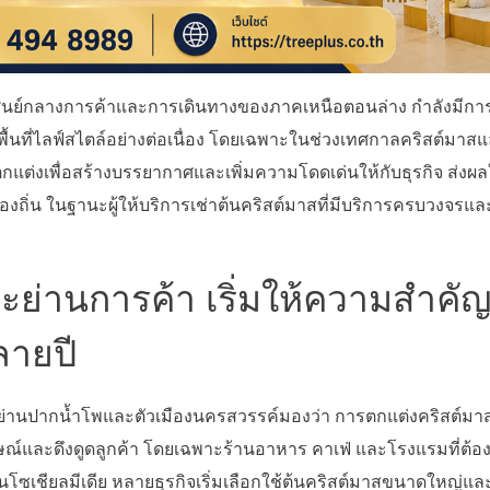
็นศูนย์กลางการค้าและการเดินทางของภาคเหนือตอนล่าง กำลังมีการ
้นที่ไลฟ์สไตล์อย่างต่อเนื่อง โดยเฉพาะในช่วงเทศกาลคริสต์มาสแล
แต่งเพื่อสร้างบรรยากาศและเพิ่มความโดดเด่นให้กับธุรกิจ ส่งผลให
้องถิ่น ในฐานะผู้ให้บริการเช่าต้นคริสต์มาสที่มีบริการครบวงจรแ
ย่านการค้า เริ่มให้ความสำคั
ลายปี
านปากน้ำโพและตัวเมืองนครสวรรค์มองว่า การตกแต่งคริสต์มาสก
์และดึงดูดลูกค้า โดยเฉพาะร้านอาหาร คาเฟ่ และโรงแรมที่ต้อง
ชียลมีเดีย หลายธุรกิจเริ่มเลือกใช้ต้นคริสต์มาสขนาดใหญ่และไ