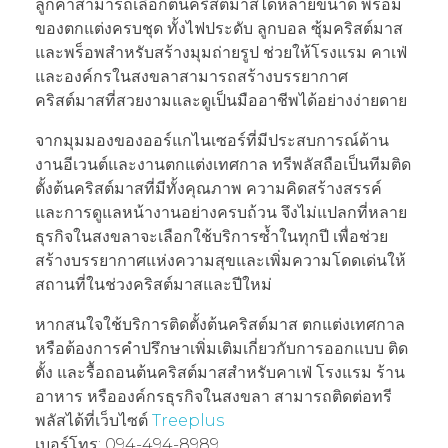
ลูกค้าสามารถเลือกต้นคริสต์มาสได้หลายขนาด พร้อม
ของตกแต่งครบชุด ทั้งไฟประดับ ลูกบอล ซุ้มคริสต์มาส
และพร็อพสำหรับสร้างมุมถ่ายรูป ช่วยให้โรงแรม คาเฟ่
และองค์กรในสงขลาสามารถสร้างบรรยากาศ
คริสต์มาสที่สวยงามและดูเป็นมืออาชีพได้อย่างง่ายดาย
จากมุมมองของออร์แกไนเซอร์ที่มีประสบการณ์ด้าน
งานอีเวนต์และงานตกแต่งเทศกาล ทรีพลัสถือเป็นทีมติด
ตั้งต้นคริสต์มาสที่มีทั้งคุณภาพ ความคิดสร้างสรรค์
และการดูแลหน้างานอย่างครบถ้วน จึงไม่แปลกที่หลาย
ธุรกิจในสงขลาจะเลือกใช้บริการซ้ำในทุกปี เพื่อช่วย
สร้างบรรยากาศแห่งความสุขและเพิ่มความโดดเด่นให้
สถานที่ในช่วงคริสต์มาสและปีใหม่
หากสนใจใช้บริการติดตั้งต้นคริสต์มาส ตกแต่งเทศกาล
หรือต้องการคำปรึกษาเพิ่มเติมเกี่ยวกับการออกแบบ ติด
ตั้ง และรื้อถอนต้นคริสต์มาสสำหรับคาเฟ่ โรงแรม ร้าน
อาหาร หรือองค์กรธุรกิจในสงขลา สามารถติดต่อทรี
พลัสได้ที่เว็บไซต์
Treeplus
เบอร์โทร: 094-494-8989