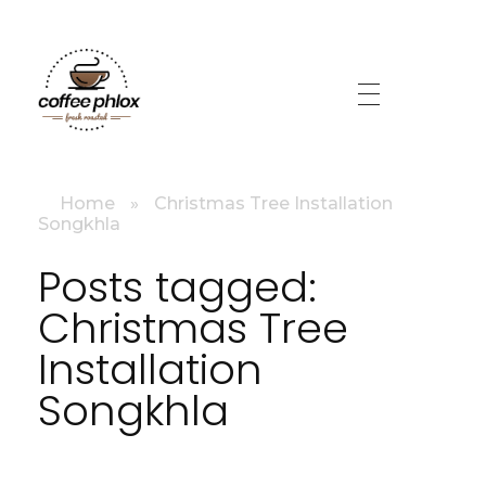
littlebig
Home
»
Christmas Tree Installation
Songkhla
Posts tagged:
Christmas Tree
Installation
Songkhla