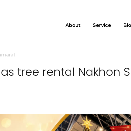
About
Service
Bl
ammarat
mas tree rental Nakhon