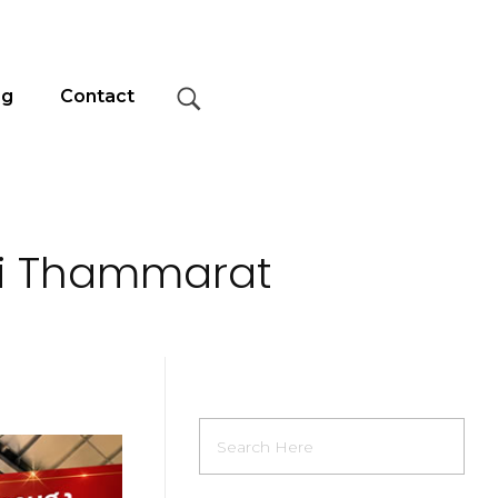
og
Contact
 Si Thammarat