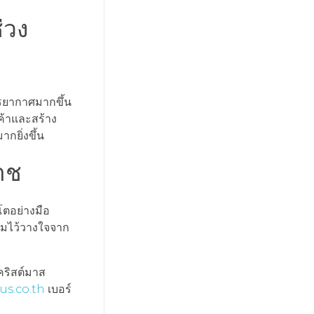
่วง
รรยากาศมากขึ้น
ค้าและสร้าง
กยิ่งขึ้น
าช
ตอย่างมือ
ามไว้วางใจจาก
คริสต์มาส
lus.co.th
เบอร์