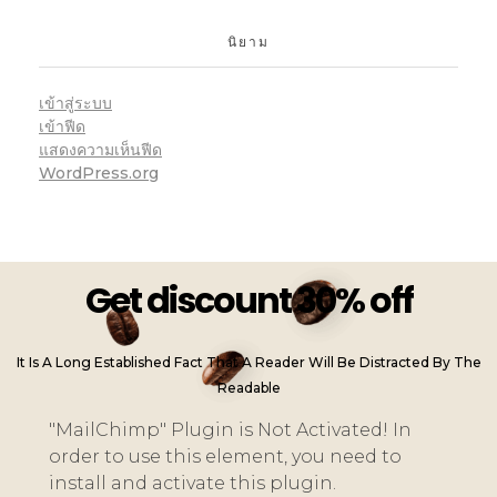
นิยาม
เข้าสู่ระบบ
เข้าฟีด
แสดงความเห็นฟีด
WordPress.org
Get discount 30% off
It Is A Long Established Fact That A Reader Will Be Distracted By The
Readable
"MailChimp" Plugin is Not Activated!
In
order to use this element, you need to
install and activate this plugin.