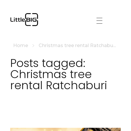
littlebig
Home
Christmas tree rental Ratchabu...
Posts tagged:
Christmas tree
rental Ratchaburi