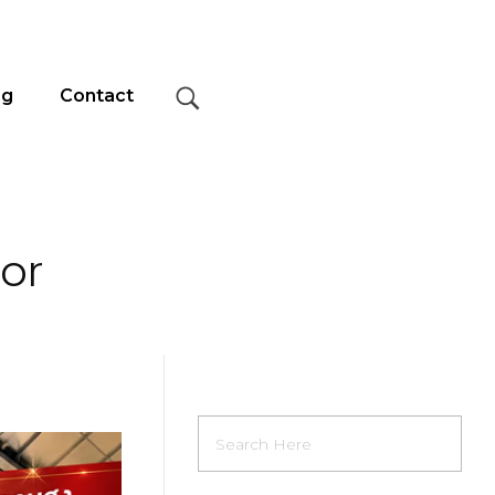
og
Contact
or