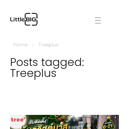
littlebig
Home
Treeplus
Posts tagged:
Treeplus